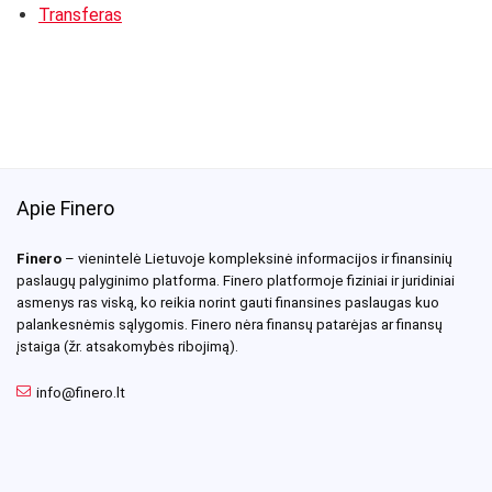
Transferas
Apie Finero
Finero
– vienintelė Lietuvoje kompleksinė informacijos ir finansinių
paslaugų palyginimo platforma. Finero platformoje fiziniai ir juridiniai
asmenys ras viską, ko reikia norint gauti finansines paslaugas kuo
palankesnėmis sąlygomis. Finero nėra finansų patarėjas ar finansų
įstaiga (žr. atsakomybės ribojimą).
info@finero.lt