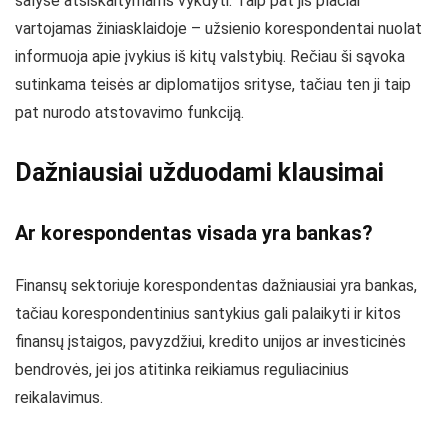
šalyse atsiskaitymams vykdyti. Taip pat jis plačiai
vartojamas žiniasklaidoje – užsienio korespondentai nuolat
informuoja apie įvykius iš kitų valstybių. Rečiau ši sąvoka
sutinkama teisės ar diplomatijos srityse, tačiau ten ji taip
pat nurodo atstovavimo funkciją.
Dažniausiai užduodami klausimai
Ar korespondentas visada yra bankas?
Finansų sektoriuje korespondentas dažniausiai yra bankas,
tačiau korespondentinius santykius gali palaikyti ir kitos
finansų įstaigos, pavyzdžiui, kredito unijos ar investicinės
bendrovės, jei jos atitinka reikiamus reguliacinius
reikalavimus.