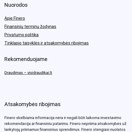
Nuorodos
Apie Finero
Finansinių terminų žodynas
Privatumo politika
Tinklapio taisyklės ir atsakomybės ribojimas
Rekomenduojame
Draudimas – visidraudikai.lt
Atsakomybės ribojimas
Finero skelbiama informacija nėra ir negali būti laikoma investavimo
rekomendacija ar finansiniu patarimu. Finero nepriima atsakomybės už
lankytojų priimamus finansinius sprendimus. Finero stengiasi nuolatos