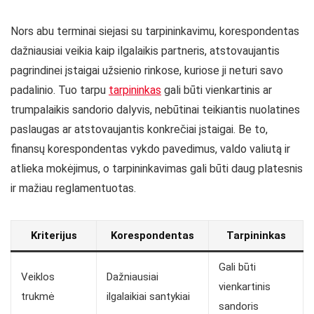
Nors abu terminai siejasi su tarpininkavimu, korespondentas
dažniausiai veikia kaip ilgalaikis partneris, atstovaujantis
pagrindinei įstaigai užsienio rinkose, kuriose ji neturi savo
padalinio. Tuo tarpu
tarpininkas
gali būti vienkartinis ar
trumpalaikis sandorio dalyvis, nebūtinai teikiantis nuolatines
paslaugas ar atstovaujantis konkrečiai įstaigai. Be to,
finansų korespondentas vykdo pavedimus, valdo valiutą ir
atlieka mokėjimus, o tarpininkavimas gali būti daug platesnis
ir mažiau reglamentuotas.
Kriterijus
Korespondentas
Tarpininkas
Gali būti
Veiklos
Dažniausiai
vienkartinis
trukmė
ilgalaikiai santykiai
sandoris