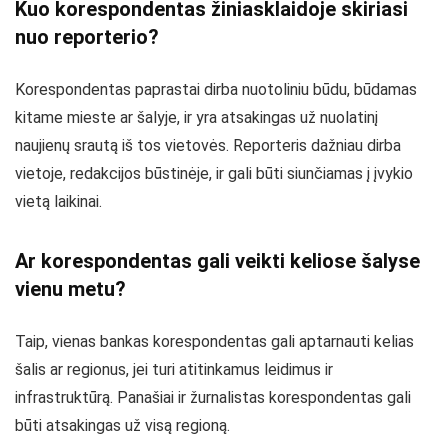
Kuo korespondentas žiniasklaidoje skiriasi
nuo reporterio?
Korespondentas paprastai dirba nuotoliniu būdu, būdamas
kitame mieste ar šalyje, ir yra atsakingas už nuolatinį
naujienų srautą iš tos vietovės. Reporteris dažniau dirba
vietoje, redakcijos būstinėje, ir gali būti siunčiamas į įvykio
vietą laikinai.
Ar korespondentas gali veikti keliose šalyse
vienu metu?
Taip, vienas bankas korespondentas gali aptarnauti kelias
šalis ar regionus, jei turi atitinkamus leidimus ir
infrastruktūrą. Panašiai ir žurnalistas korespondentas gali
būti atsakingas už visą regioną.