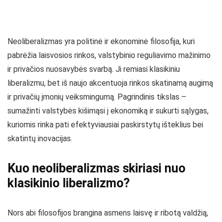
Neoliberalizmas yra politinė ir ekonominė filosofija, kuri
pabrėžia laisvosios rinkos, valstybinio reguliavimo mažinimo
ir privačios nuosavybės svarbą. Ji remiasi klasikiniu
liberalizmu, bet iš naujo akcentuoja rinkos skatinamą augimą
ir privačių įmonių veiksmingumą. Pagrindinis tikslas –
sumažinti valstybės kišimąsi į ekonomiką ir sukurti sąlygas,
kuriomis rinka pati efektyviausiai paskirstytų išteklius bei
skatintų inovacijas.
Kuo neoliberalizmas skiriasi nuo
klasikinio liberalizmo?
Nors abi filosofijos brangina asmens laisvę ir ribotą valdžią,