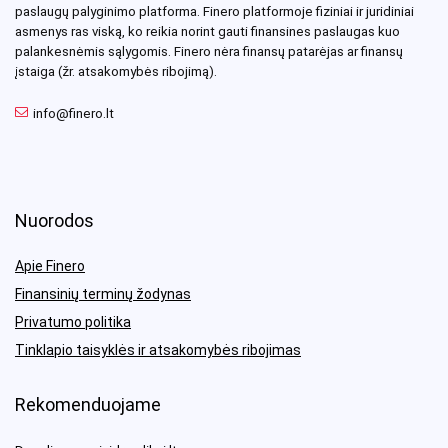
paslaugų palyginimo platforma. Finero platformoje fiziniai ir juridiniai
asmenys ras viską, ko reikia norint gauti finansines paslaugas kuo
palankesnėmis sąlygomis. Finero nėra finansų patarėjas ar finansų
įstaiga (žr. atsakomybės ribojimą).
info@finero.lt
Nuorodos
Apie Finero
Finansinių terminų žodynas
Privatumo politika
Tinklapio taisyklės ir atsakomybės ribojimas
Rekomenduojame