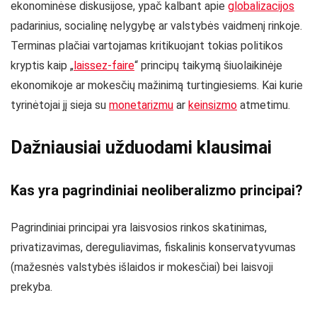
ekonominėse diskusijose, ypač kalbant apie
globalizacijos
padarinius, socialinę nelygybę ar valstybės vaidmenį rinkoje.
Terminas plačiai vartojamas kritikuojant tokias politikos
kryptis kaip „
laissez-faire
“ principų taikymą šiuolaikinėje
ekonomikoje ar mokesčių mažinimą turtingiesiems. Kai kurie
tyrinėtojai jį sieja su
monetarizmu
ar
keinsizmo
atmetimu.
Dažniausiai užduodami klausimai
Kas yra pagrindiniai neoliberalizmo principai?
Pagrindiniai principai yra laisvosios rinkos skatinimas,
privatizavimas, dereguliavimas, fiskalinis konservatyvumas
(mažesnės valstybės išlaidos ir mokesčiai) bei laisvoji
prekyba.