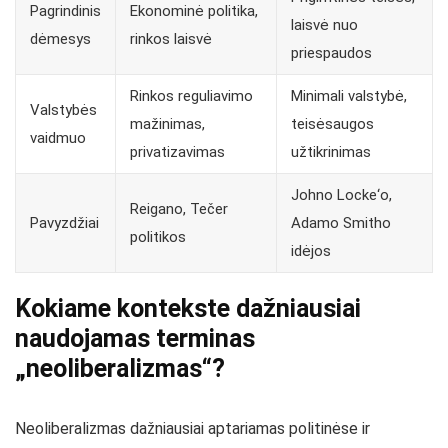
Pagrindinis
Ekonominė politika,
laisvė nuo
dėmesys
rinkos laisvė
priespaudos
Rinkos reguliavimo
Minimali valstybė,
Valstybės
mažinimas,
teisėsaugos
vaidmuo
privatizavimas
užtikrinimas
Johno Locke‘o,
Reigano, Tečer
Pavyzdžiai
Adamo Smitho
politikos
idėjos
Kokiame kontekste dažniausiai
naudojamas terminas
„neoliberalizmas“?
Neoliberalizmas dažniausiai aptariamas politinėse ir