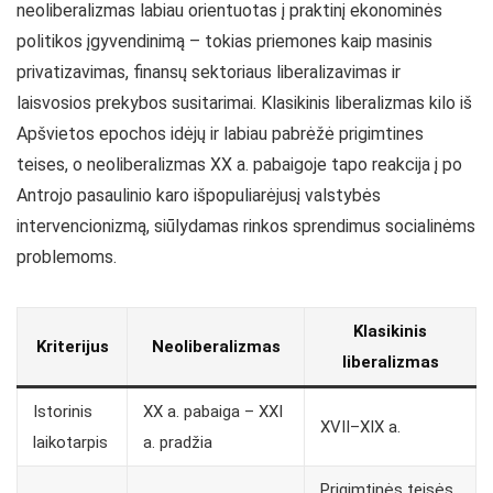
neoliberalizmas labiau orientuotas į praktinį ekonominės
politikos įgyvendinimą – tokias priemones kaip masinis
privatizavimas, finansų sektoriaus liberalizavimas ir
laisvosios prekybos susitarimai. Klasikinis liberalizmas kilo iš
Apšvietos epochos idėjų ir labiau pabrėžė prigimtines
teises, o neoliberalizmas XX a. pabaigoje tapo reakcija į po
Antrojo pasaulinio karo išpopuliarėjusį valstybės
intervencionizmą, siūlydamas rinkos sprendimus socialinėms
problemoms.
Klasikinis
Kriterijus
Neoliberalizmas
liberalizmas
Istorinis
XX a. pabaiga – XXI
XVII–XIX a.
laikotarpis
a. pradžia
Prigimtinės teisės,