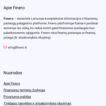
Apie Finero
Finero
– vienintelė Lietuvoje kompleksinė informacijos ir finansinių
paslaugų palyginimo platforma. Finero platformoje fiziniai ir juridiniai
asmenys ras viską, ko reikia norint gauti finansines paslaugas kuo
palankesnėmis sąlygomis. Finero nėra finansų patarėjas ar finansų
įstaiga (žr. atsakomybės ribojimą).
info@finero.lt
Nuorodos
Apie Finero
Finansinių terminų žodynas
Privatumo politika
Tinklapio taisyklės ir atsakomybės ribojimas