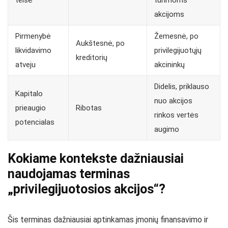
akcijoms
Pirmenybė
Žemesnė, po
Aukštesnė, po
likvidavimo
privilegijuotųjų
kreditorių
atveju
akcininkų
Didelis, priklauso
Kapitalo
nuo akcijos
prieaugio
Ribotas
rinkos vertės
potencialas
augimo
Kokiame kontekste dažniausiai
naudojamas terminas
„privilegijuotosios akcijos“?
Šis terminas dažniausiai aptinkamas įmonių finansavimo ir