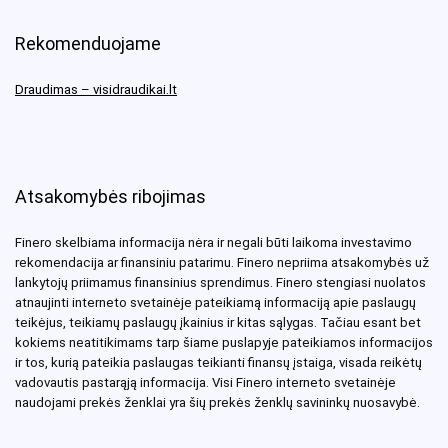
Rekomenduojame
Draudimas – visidraudikai.lt
Atsakomybės ribojimas
Finero skelbiama informacija nėra ir negali būti laikoma investavimo
rekomendacija ar finansiniu patarimu. Finero nepriima atsakomybės už
lankytojų priimamus finansinius sprendimus. Finero stengiasi nuolatos
atnaujinti interneto svetainėje pateikiamą informaciją apie paslaugų
teikėjus, teikiamų paslaugų įkainius ir kitas sąlygas. Tačiau esant bet
kokiems neatitikimams tarp šiame puslapyje pateikiamos informacijos
ir tos, kurią pateikia paslaugas teikianti finansų įstaiga, visada reikėtų
vadovautis pastarąją informacija. Visi Finero interneto svetainėje
naudojami prekės ženklai yra šių prekės ženklų savininkų nuosavybė.