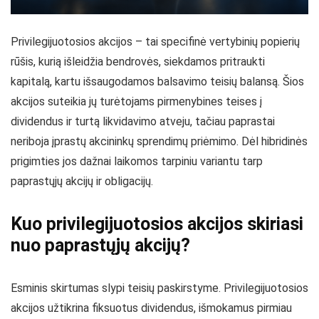
Privilegijuotosios akcijos – tai specifinė vertybinių popierių
rūšis, kurią išleidžia bendrovės, siekdamos pritraukti
kapitalą, kartu išsaugodamos balsavimo teisių balansą. Šios
akcijos suteikia jų turėtojams pirmenybines teises į
dividendus ir turtą likvidavimo atveju, tačiau paprastai
neriboja įprastų akcininkų sprendimų priėmimo. Dėl hibridinės
prigimties jos dažnai laikomos tarpiniu variantu tarp
paprastųjų akcijų ir obligacijų.
Kuo privilegijuotosios akcijos skiriasi
nuo paprastųjų akcijų?
Esminis skirtumas slypi teisių paskirstyme. Privilegijuotosios
akcijos užtikrina fiksuotus dividendus, išmokamus pirmiau