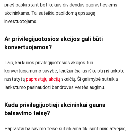
prieš paskirstant bet kokius dividendus paprastiesiems
akcininkams. Tai suteikia papildomą apsaugą
investuotojams.
Ar privilegijuotosios akcijos gali būti
konvertuojamos?
Taip, kai kurios privilegijuotosios akcijos turi
konvertuojamumo savybę, leidžiančią jas iškeisti į iš anksto
nustatytą
paprastųjų akcijų
skaičių. Ši galimybė suteikia
lankstumo pasinaudoti bendrovės vertės augimu.
Kada privilegijuotieji akcininkai gauna
balsavimo teisę?
Paprastai balsavimo teisė suteikiama tik išimtiniais atvejais,