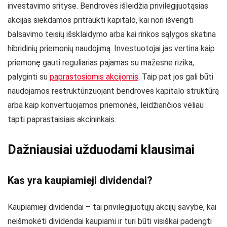
investavimo srityse. Bendrovės išleidžia privilegijuotąsias
akcijas siekdamos pritraukti kapitalo, kai nori išvengti
balsavimo teisių išsklaidymo arba kai rinkos sąlygos skatina
hibridinių priemonių naudojimą. Investuotojai jas vertina kaip
priemonę gauti reguliarias pajamas su mažesne rizika,
palyginti su
paprastosiomis akcijomis
. Taip pat jos gali būti
naudojamos restruktūrizuojant bendrovės kapitalo struktūrą
arba kaip konvertuojamos priemonės, leidžiančios vėliau
tapti paprastaisiais akcininkais.
Dažniausiai užduodami klausimai
Kas yra kaupiamieji dividendai?
Kaupiamieji dividendai – tai privilegijuotųjų akcijų savybė, kai
neišmokėti dividendai kaupiami ir turi būti visiškai padengti