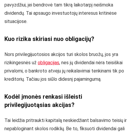
pavyzdžiui, jei bendrovė tam tikrą laikotarpį neišmoka
dividendų. Tai apsaugo investuotojų interesus kritinėse
situacijose.
Kuo rizika skiriasi nuo obligacijų?
Nors privilegijuotosios akcijos turi skolos bruožų, jos yra
rizikingesnės už
obligacijas
, nes jų dividendai nėra teisiškai
privalomi, o bankroto atveju jų reikalavimai tenkinami tik po
kreditorių. Tačiau jos siūlo didesnį pajamingumą.
Kodėl įmonės renkasi išleisti
privilegijuotąsias akcijas?
Tai leidžia pritraukti kapitalą neskiedžiant balsavimo teisių ir
nepabloginant skolos rodiklių. Be to, fiksuoti dividendai gali