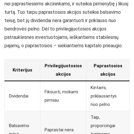
nei paprastiesiems akcininkams, ir suteikia pirmenybę į likusį
turtą. Tuo tarpu paprastosios akcijos suteikia balsavimo
teisę, bet jų dividendai nėra garantuoti ir priklauso nuo
bendrovės pelno. Dėl to privilegijuotosios akcijos
patrauklesnės investuotojams, ieškantiems stabilesnių
pajamų, o paprastosios – siekiantiems kapitalo prieaugio.
Privilegijuotosios
Paprastosios
Kriterijus
akcijos
akcijos
Kintami,
Fiksuoti, mokami
Dividendai
priklausantys
pirmiau
nuo pelno
Taip,
Balsavimo
proporcingai
Paprastai nėra
teisė
turimoms